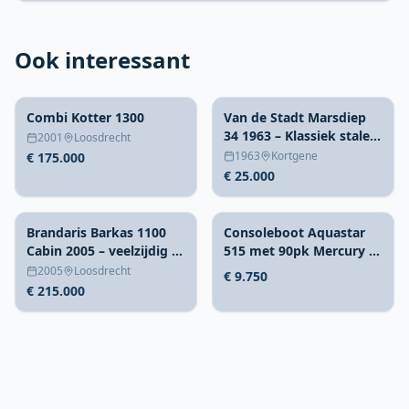
Ook interessant
Combi Kotter 1300
Van de Stadt Marsdiep
34 1963 – Klassiek stalen
2001
Loosdrecht
zeiljacht
1963
Kortgene
€ 175.000
€ 25.000
Brandaris Barkas 1100
Consoleboot Aquastar
Cabin 2005 – veelzijdig &
515 met 90pk Mercury –
snel
Compleet met trailer
2005
Loosdrecht
€ 9.750
€ 215.000