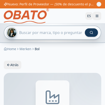
Nuevo: Perfil de Proveedor — ¡50% de descuento el primer año! Desde 60€/año
ES
Home
Merken
Bol
Atrás