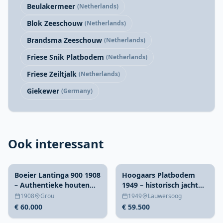
Beulakermeer
(Netherlands)
Blok Zeeschouw
(Netherlands)
Brandsma Zeeschouw
(Netherlands)
Friese Snik Platbodem
(Netherlands)
Friese Zeiltjalk
(Netherlands)
Giekewer
(Germany)
Ook interessant
Boeier Lantinga 900 1908
Hoogaars Platbodem
– Authentieke houten
1949 – historisch jacht
zeilboot vaarklaar
met nieuwe aandrijving
1908
Grou
1949
Lauwersoog
€ 60.000
€ 59.500