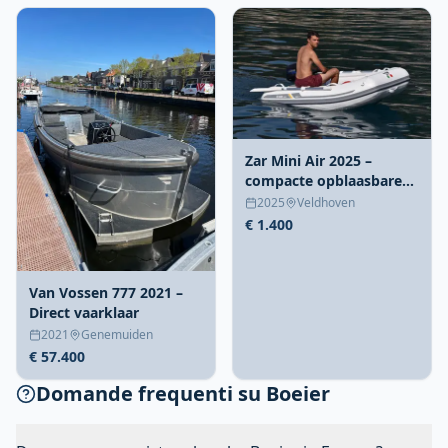
Zar Mini Air 2025 –
compacte opblaasbare
V-bodem
2025
Veldhoven
€ 1.400
Van Vossen 777 2021 –
Direct vaarklaar
2021
Genemuiden
€ 57.400
Domande frequenti su Boeier