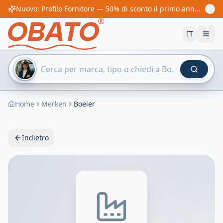
Nuovo: Profilo Fornitore — 50% di sconto il primo anno! Da 60€/anno
IT
Home
Merken
Boeier
Indietro