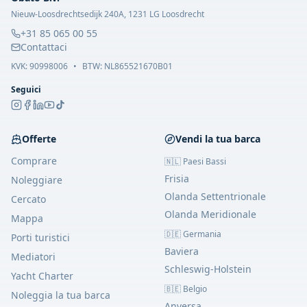
Nieuw-Loosdrechtsedijk 240A, 1231 LG Loosdrecht
+31 85 065 00 55
Contattaci
KVK:
90998006
•
BTW: NL865521670B01
Seguici
Offerte
Vendi la tua barca
Comprare
🇳🇱 Paesi Bassi
Frisia
Noleggiare
Olanda Settentrionale
Cercato
Olanda Meridionale
Mappa
🇩🇪 Germania
Porti turistici
Baviera
Mediatori
Schleswig-Holstein
Yacht Charter
🇧🇪 Belgio
Noleggia la tua barca
Anversa