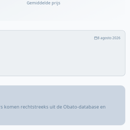
Gemiddelde prijs
8 agosto 2026
ers komen rechtstreeks uit de Obato-database en