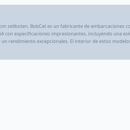
 om zeilboten. BobCat es un fabricante de embarcaciones c
64 con especificaciones impresionantes, incluyendo una es
 y un rendimiento excepcionales. El interior de estos mode