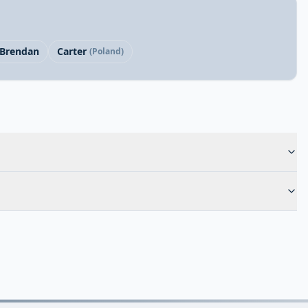
Brendan
Carter
(Poland)