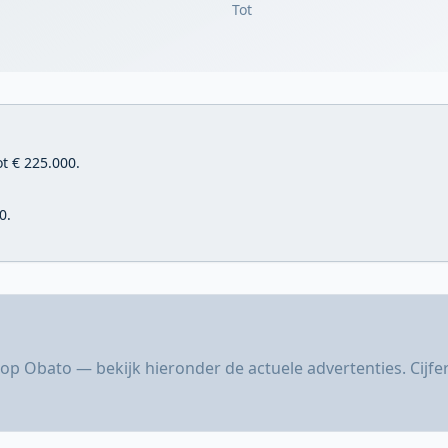
Tot
t € 225.000.
0.
op Obato — bekijk hieronder de actuele advertenties. Cijf