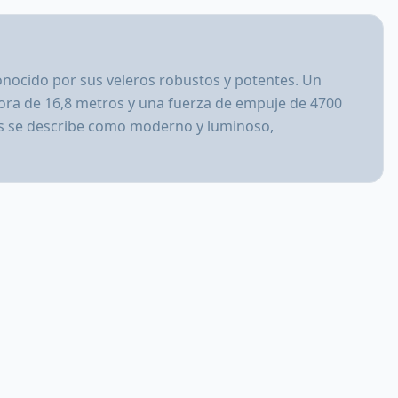
onocido por sus veleros robustos y potentes. Un
lora de 16,8 metros y una fuerza de empuje de 4700
los se describe como moderno y luminoso,