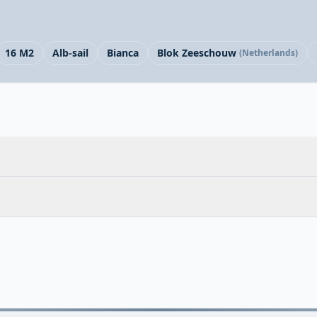
16 M2
Alb-sail
Bianca
Blok Zeeschouw
(Netherlands)