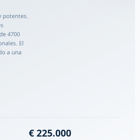
y potentes.
es
 de 4700
nales. El
do a una
€ 225.000