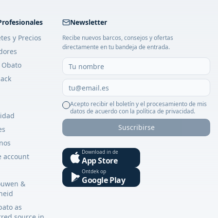
Profesionales
Newsletter
tes y Precios
Recibe nuevos barcos, consejos y ofertas
directamente en tu bandeja de entrada.
dores
 Obato
ack
Acepto recibir el boletín y el procesamiento de mis
datos de acuerdo con la política de privacidad.
cidad
Suscribirse
es
nos
Download in de
e account
App Store
Ontdek op
Google Play
ouwen &
gheid
bato as
rred source in