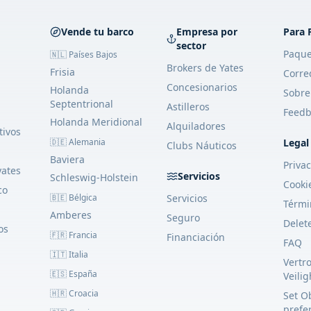
Vende tu barco
Empresa por
Para 
sector
Paque
🇳🇱 Países Bajos
Brokers de Yates
Frisia
Corre
Concesionarios
Holanda
Sobre
Septentrional
Astilleros
Feedb
Holanda Meridional
Alquiladores
tivos
🇩🇪 Alemania
Legal
Clubs Náuticos
Baviera
Priva
yates
Servicios
Schleswig-Holstein
Cooki
co
🇧🇪 Bélgica
Servicios
Térmi
Amberes
Seguro
Delet
os
🇫🇷 Francia
Financiación
FAQ
🇮🇹 Italia
Vertr
🇪🇸 España
Veili
🇭🇷 Croacia
Set O
prefe