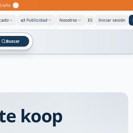
€/año
cado
Publicidad
Nosotros
ES
Iniciar sesión
Buscar
te koop