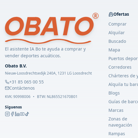
Ofertas
Comprar
Alquilar
Buscado
El asistente IA Bo te ayuda a comprar y
Mapa
vender deportes acuáticos.
Puertos depor
Obato B.V.
Corredores
Nieuw-Loosdrechtsedijk 240A, 1231 LG Loosdrecht
Chárteres de 
+31 85 065 00 55
Alquila tu bar
Contáctenos
Blogs
KVK:
90998006
•
BTW: NL865521670B01
Guías de barc
Síguenos
Marcas
Zonas de
navegación
Rampas