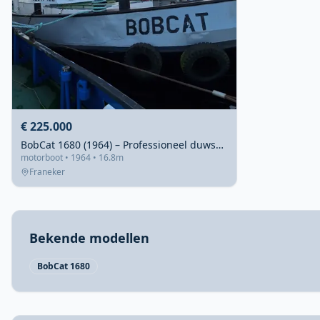
€ 225.000
BobCat 1680 (1964) – Professioneel duwschip met 4700 ton kracht
motorboot • 1964 • 16.8m
Franeker
Bekende modellen
BobCat 1680