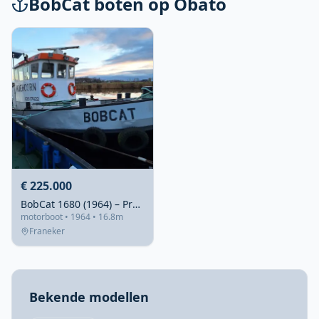
BobCat boten op Obato
€ 225.000
BobCat 1680 (1964) – Professioneel duwschip met 4700 ton kracht
motorboot • 1964 • 16.8m
Franeker
Bekende modellen