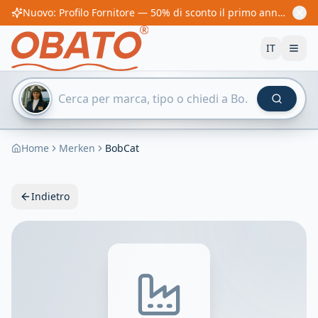
Nuovo: Profilo Fornitore — 50% di sconto il primo anno! Da 60€/anno
IT
Home
Merken
BobCat
Indietro