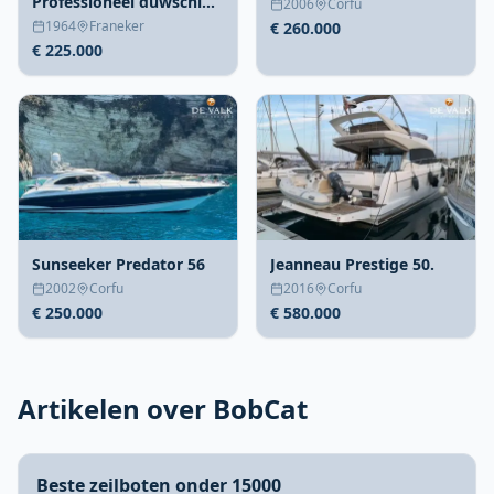
Professioneel duwschip
2006
Corfu
met 4700 ton kracht
1964
Franeker
€ 260.000
€ 225.000
Sunseeker Predator 56
Jeanneau Prestige 50.
2002
Corfu
2016
Corfu
€ 250.000
€ 580.000
Artikelen over BobCat
Beste zeilboten onder 15000