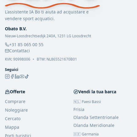
L'assistente IA Bo ti aiuta ad acquistare e
vendere sport acquatici.
Obato B.V.
Nieuw-Loosdrechtsedijk 240A, 1231 LG Loosdrecht
+31 85 065 00 55
Contattaci
KVK:
90998006
•
BTW: NL865521670B01
Seguici
Offerte
Vendi la tua barca
Comprare
🇳🇱 Paesi Bassi
Frisia
Noleggiare
Olanda Settentrionale
Cercato
Olanda Meridionale
Mappa
🇩🇪 Germania
Porti turistici