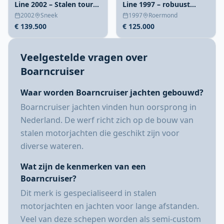
Line 2002 – Stalen tourer
Line 1997 – robuust
met lage kruiphoogte
stalen motorjacht
2002
Sneek
1997
Roermond
€ 139.500
€ 125.000
Veelgestelde vragen over
Boarncruiser
Waar worden Boarncruiser jachten gebouwd?
Boarncruiser jachten vinden hun oorsprong in
Nederland. De werf richt zich op de bouw van
stalen motorjachten die geschikt zijn voor
diverse wateren.
Wat zijn de kenmerken van een
Boarncruiser?
Dit merk is gespecialiseerd in stalen
motorjachten en jachten voor lange afstanden.
Veel van deze schepen worden als semi-custom