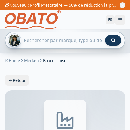
Nouveau : Profil Prestataire — 50% de réduction la première année ! À partir de 60€/an
FR
Home
Merken
Boarncruiser
Retour