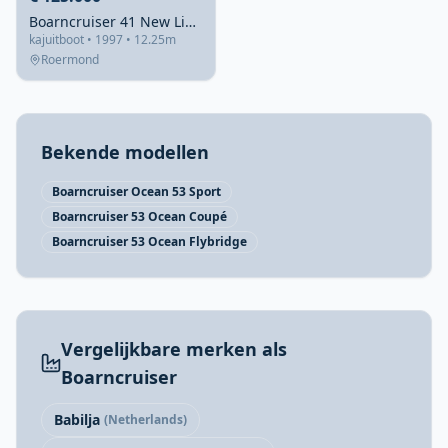
Boarncruiser 41 New Line 1997 – robuust stalen motorjacht
kajuitboot • 1997 • 12.25m
Roermond
Bekende modellen
Boarncruiser Ocean 53 Sport
Boarncruiser 53 Ocean Coupé
Boarncruiser 53 Ocean Flybridge
Vergelijkbare merken als
Boarncruiser
Babilja
(Netherlands)