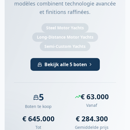
modèles combinent technologie avancée
et finitions raffinées.
Steel Motor Yachts
Long-Distance Motor Yachts
Semi-Custom Yachts
Bekijk alle 5 boten
5
€ 63.000
Vanaf
Boten te koop
€ 645.000
€ 284.300
Tot
Gemiddelde prijs