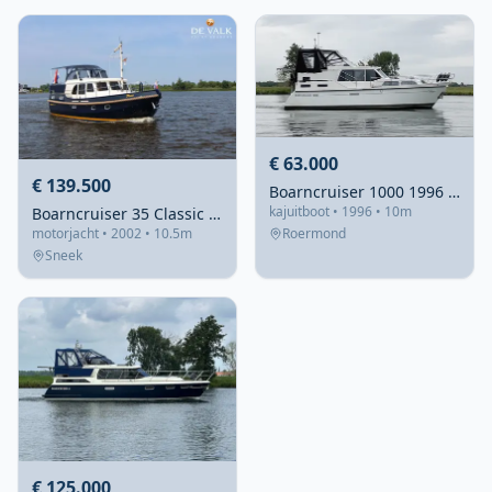
€ 63.000
€ 139.500
Boarncruiser 1000 1996 – Stalen motorjacht met vleugelkiel
kajuitboot • 1996 • 10m
Boarncruiser 35 Classic Line 2002 – Stalen tourer met lage kruiphoogte
Roermond
motorjacht • 2002 • 10.5m
Sneek
€ 125.000