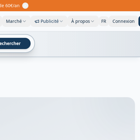
 de 60€/an
Marché
Publicité
À propos
FR
Connexion
echercher