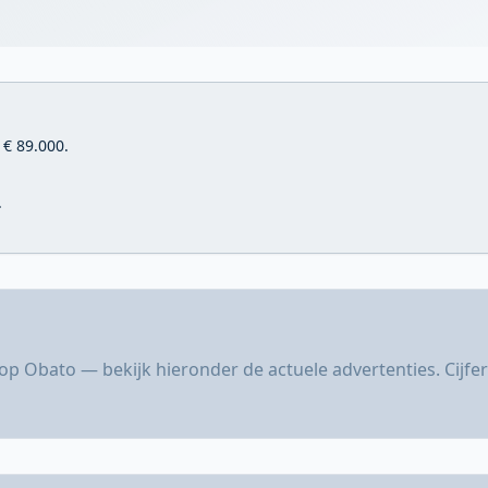
 € 89.000.
.
 op Obato — bekijk hieronder de actuele advertenties. Cijf