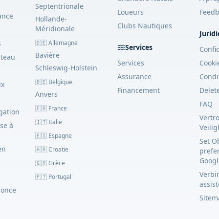
Septentrionale
Loueurs
Feedb
ance
Hollande-
Clubs Nautiques
Méridionale
Jurid
s
🇩🇪 Allemagne
Services
Confid
Bavière
ateau
Services
Cooki
Schleswig-Holstein
Assurance
Condi
🇧🇪 Belgique
ux
Financement
Delet
Anvers
FAQ
🇫🇷 France
gation
Vertr
🇮🇹 Italie
se à
Veili
🇪🇸 Espagne
Set O
en
🇭🇷 Croatie
prefe
Googl
🇬🇷 Grèce
Verbin
🇵🇹 Portugal
assis
nonce
Sitem