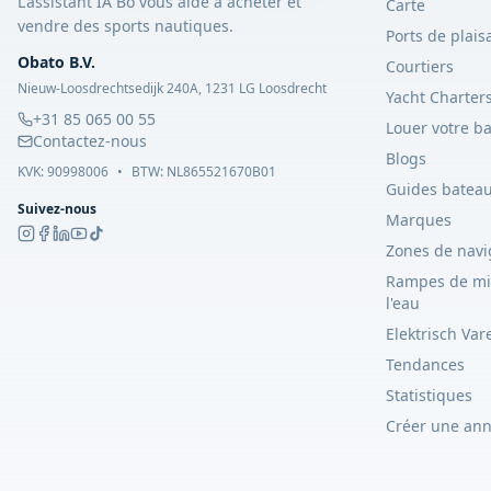
L'assistant IA Bo vous aide à acheter et
Carte
vendre des sports nautiques.
Ports de plais
Obato B.V.
Courtiers
Nieuw-Loosdrechtsedijk 240A, 1231 LG Loosdrecht
Yacht Charter
+31 85 065 00 55
Louer votre b
Contactez-nous
Blogs
KVK:
90998006
•
BTW: NL865521670B01
Guides batea
Suivez-nous
Marques
Zones de navi
Rampes de mi
l'eau
Elektrisch Var
Tendances
Statistiques
Créer une an