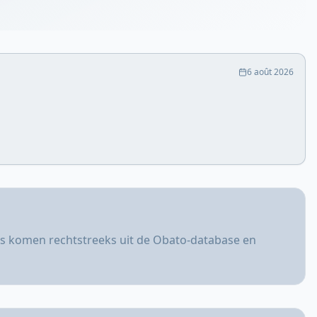
6 août 2026
ers komen rechtstreeks uit de Obato-database en