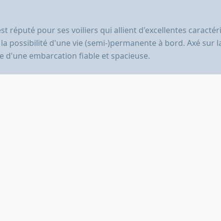
est réputé pour ses voiliers qui allient d'excellentes caract
a possibilité d'une vie (semi-)permanente à bord. Axé sur la
 d'une embarcation fiable et spacieuse.