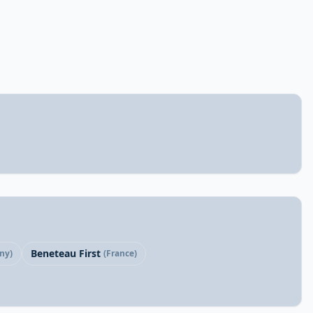
Beneteau First
ny)
(France)