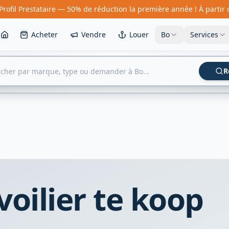
Profil Prestataire — 50% de réduction la première année ! À partir
Acheter
Vendre
Louer
Bo
Services
R
voilier te koop