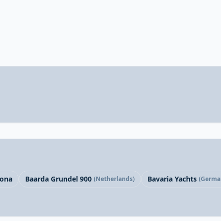
cona
Baarda Grundel 900
Bavaria Yachts
(Netherlands)
(Germa