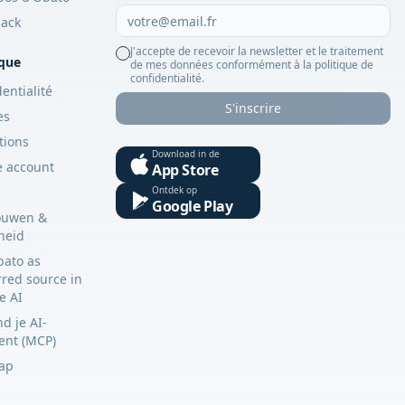
ack
J'accepte de recevoir la newsletter et le traitement
ique
de mes données conformément à la politique de
confidentialité.
entialité
S'inscrire
es
tions
Download in de
e account
App Store
Ontdek op
Google Play
ouwen &
gheid
bato as
rred source in
e AI
d je AI-
tent (MCP)
ap