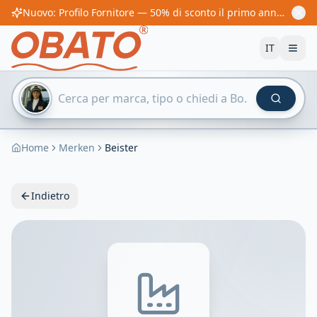
Nuovo: Profilo Fornitore — 50% di sconto il primo anno! Da 60€/anno
IT
Home
Merken
Beister
Indietro