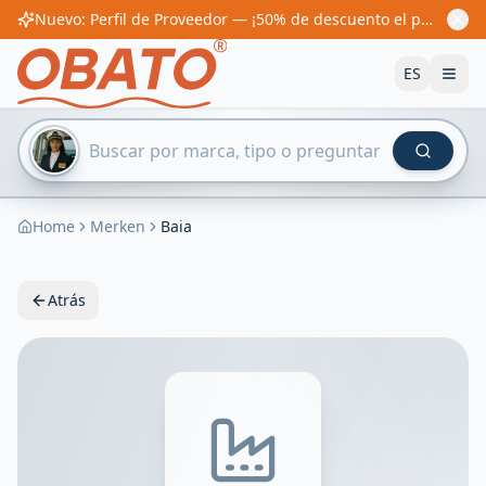
Nuevo: Perfil de Proveedor — ¡50% de descuento el primer año! Desde 60€/año
ES
Home
Merken
Baia
Atrás