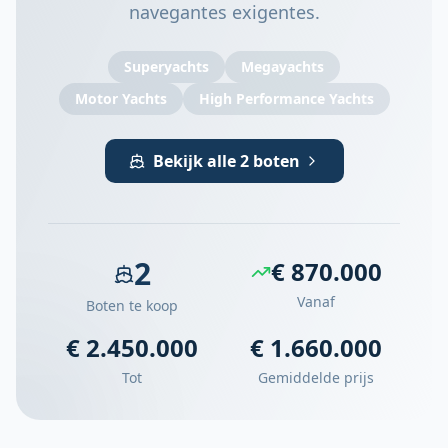
navegantes exigentes.
Superyachts
Megayachts
Motor Yachts
High Performance Yachts
Bekijk alle 2 boten
2
€ 870.000
Vanaf
Boten te koop
€ 2.450.000
€ 1.660.000
Tot
Gemiddelde prijs