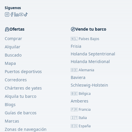
Síguenos
Ofertas
Vende tu barco
Comprar
🇳🇱 Países Bajos
Frisia
Alquilar
Holanda Septentrional
Buscado
Holanda Meridional
Mapa
🇩🇪 Alemania
Puertos deportivos
Baviera
Corredores
Schleswig-Holstein
Chárteres de yates
🇧🇪 Bélgica
Alquila tu barco
Amberes
Blogs
🇫🇷 Francia
Guías de barcos
🇮🇹 Italia
Marcas
🇪🇸 España
Zonas de navegación