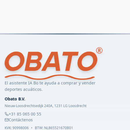
El asistente IA Bo te ayuda a comprar y vender
deportes acuáticos.
Obato B.V.
Nieuw-Loosdrechtsedijk 240A, 1231 LG Loosdrecht
+31 85 065 00 55
Contáctenos
KVK:
90998006
•
BTW: NL865521670B01