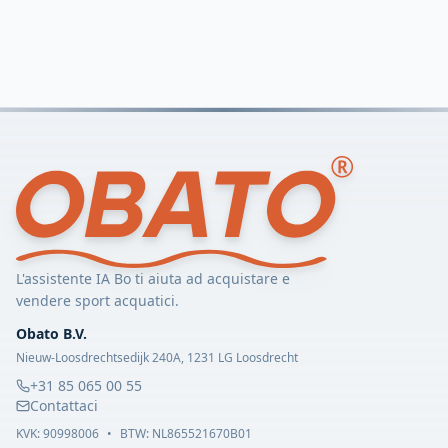
L'assistente IA Bo ti aiuta ad acquistare e
vendere sport acquatici.
Obato B.V.
Nieuw-Loosdrechtsedijk 240A, 1231 LG Loosdrecht
+31 85 065 00 55
Contattaci
KVK:
90998006
•
BTW: NL865521670B01