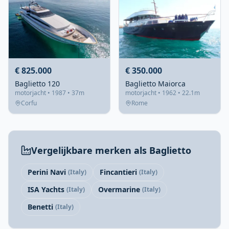
€ 825.000
€ 350.000
Baglietto 120
Baglietto Maiorca
motorjacht • 1987 • 37m
motorjacht • 1962 • 22.1m
Corfu
Rome
Vergelijkbare merken als Baglietto
Perini Navi
Fincantieri
(Italy)
(Italy)
ISA Yachts
Overmarine
(Italy)
(Italy)
Benetti
(Italy)