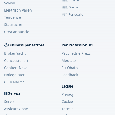
🇭🇷 Croazia
Scivoli
🇬🇷 Grecia
Elektrisch Varen
🇵🇹 Portogallo
Tendenze
Statistiche
Crea annuncio
Business per settore
Per Professionisti
Broker Yacht
Pacchetti e Prezzi
Concessionari
Mediatori
Cantieri Navali
Su Obato
Noleggiatori
Feedback
Club Nautici
Legale
Servizi
Privacy
Servizi
Cookie
Assicurazione
Termini