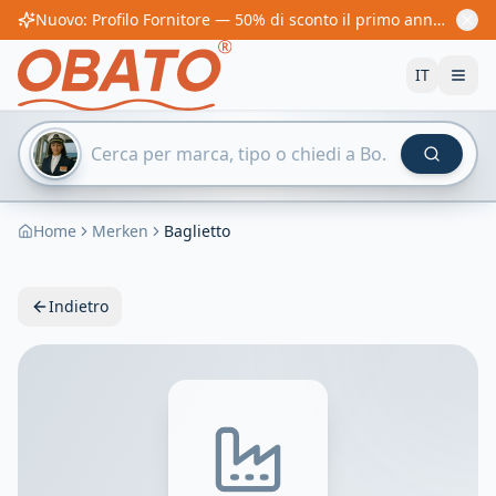
Nuovo: Profilo Fornitore — 50% di sconto il primo anno! Da 60€/anno
IT
Home
Merken
Baglietto
Indietro