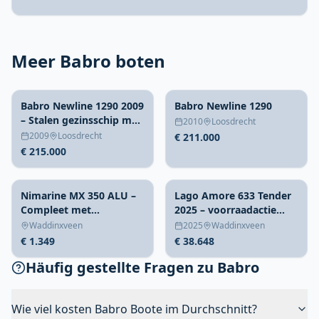
Meer Babro boten
Babro Newline 1290 2009
Babro Newline 1290
– Stalen gezinsschip met
2010
Loosdrecht
4 hutten
2009
Loosdrecht
€ 211.000
€ 215.000
Nimarine MX 350 ALU –
Lago Amore 633 Tender
Compleet met
2025 – voorraadactie
accessoires
direct vaarklaar
Waddinxveen
2025
Waddinxveen
€ 1.349
€ 38.648
Häufig gestellte Fragen zu Babro
Wie viel kosten Babro Boote im Durchschnitt?