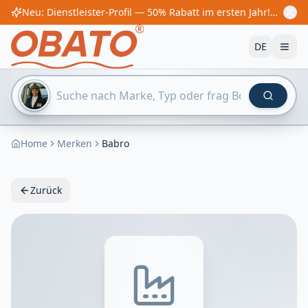
Neu: Dienstleister-Profil — 50% Rabatt im ersten Jahr! Ab €60/Jahr
DE
Home
Merken
Babro
Zurück