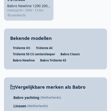
Babro Newline 1290 2009 – Stalen gezinsschip met 4 hutten
motorjacht • 2009 • 12.9m
Loosdrecht
Bekende modellen
Tridente OC
Tridente AC
Tridente 50 CS centersleeper
Babro Classic
Babro Newline
Babro Tridente 43
Vergelijkbare merken als Babro
Babro yachting
(Netherlands)
Linssen
(Netherlands)