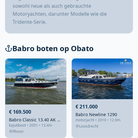
sowohl neue als auch gebrauchte
Motoryachten, darunter Modelle wie die
Tridente-Serie.
Babro boten op Obato
€ 211.000
€ 169.500
Babro Newline 1290
Babro Classic 13.40 AK 2003 – stalen kajuitboot met 2 hutten
motorjacht • 2010 • 12.9m
kajuitboot • 2001 • 13.4m
Loosdrecht
Rhoon