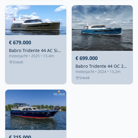
€ 679.000
Babro Tridente 44 AC Signature 2025 – Royaal familiejacht
motorjacht • 2025 • 13.4m
€ 699.000
Sneek
Babro Tridente 44 OC 2024 – salon en kuip op één niveau
motorjacht • 2024 • 13.2m
Sneek
€ 215.000