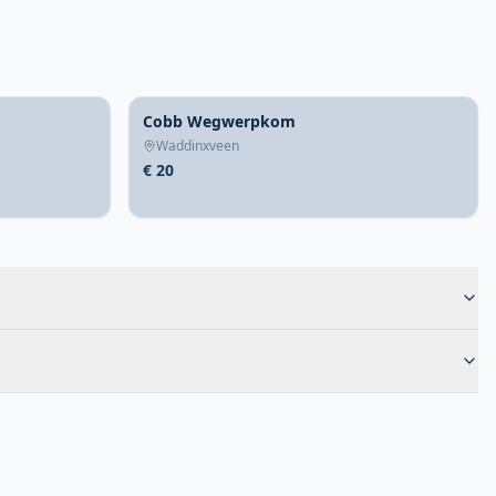
Cobb Wegwerpkom
Waddinxveen
€ 20