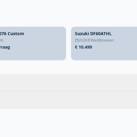
076 Custom
Suzuki DF60ATHL
um
2026
Waddinxveen
vraag
€ 10.499