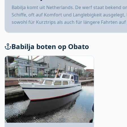
Babilja komt uit Netherlands. De werf staat bekend om
Schiffe, oft auf Komfort und Langlebigkeit ausgelegt, 
sowohl für Kurztrips als auch für längere Fahrten a
Babilja boten op Obato