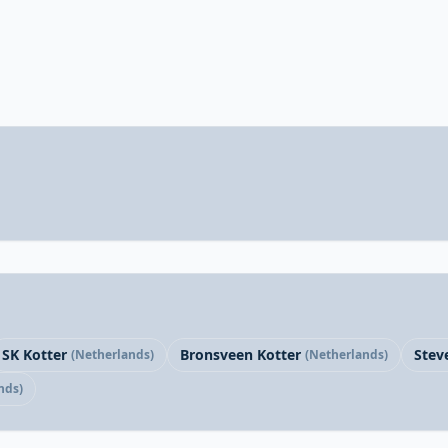
SK Kotter
Bronsveen Kotter
Stev
(Netherlands)
(Netherlands)
nds)