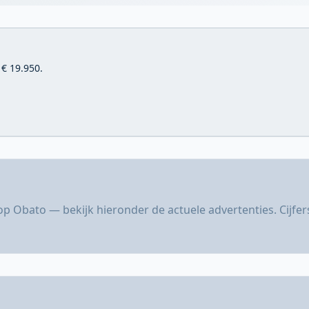
 € 19.950.
.
 op Obato — bekijk hieronder de actuele advertenties. Cijf