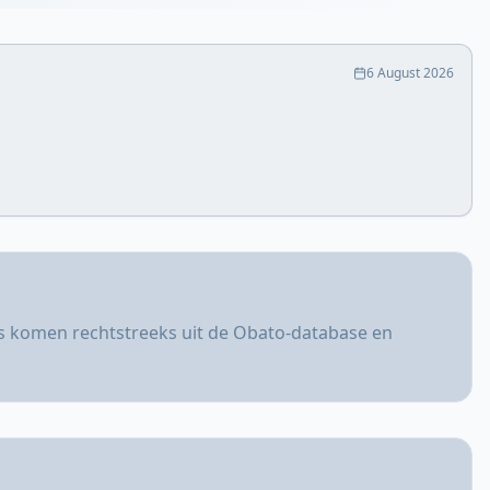
6 August 2026
ers komen rechtstreeks uit de Obato-database en