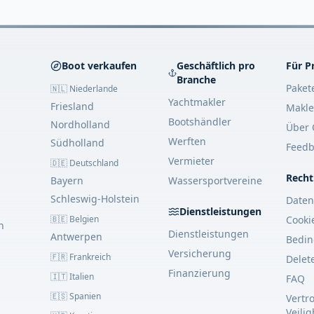
Boot verkaufen
Geschäftlich pro
Für P
Branche
Paket
🇳🇱 Niederlande
Yachtmakler
Friesland
Makle
Bootshändler
Nordholland
Über 
Werften
Südholland
Feedb
Vermieter
🇩🇪 Deutschland
Recht
Bayern
Wassersportvereine
Schleswig-Holstein
Daten
Dienstleistungen
🇧🇪 Belgien
Cooki
n
Dienstleistungen
Antwerpen
Bedi
Versicherung
🇫🇷 Frankreich
Delet
Finanzierung
🇮🇹 Italien
FAQ
🇪🇸 Spanien
Vertr
Veili