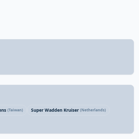
ens
Super Wadden Kruiser
(Taiwan)
(Netherlands)