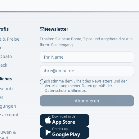
rofis
Newsletter
e & Preise
Erhalten Sie neue Boote, Tipps und Angebote direkt in
Ihrem Posteingang.
r
Obato
ack
liches
Ich stimme dem Erhalt des Newsletters und der
Verarbeitung meiner Daten gemäß der
schutz
Datenschutzrichtlinie zu.
es
Abonnieren
ngungen
e account
Download in de
App Store
Ontdek op
ouwen &
Google Play
gheid