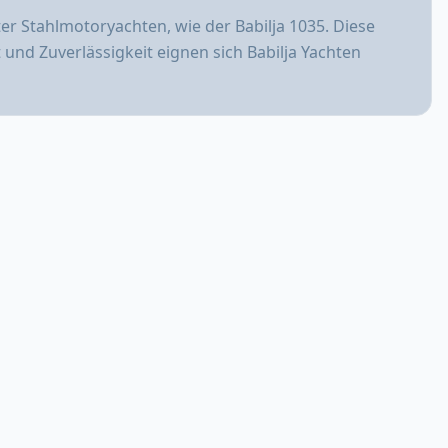
ter Stahlmotoryachten, wie der Babilja 1035. Diese
t und Zuverlässigkeit eignen sich Babilja Yachten