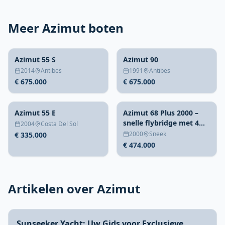
Meer Azimut boten
Azimut 55 S
Azimut 90
2014
Antibes
1991
Antibes
€ 675.000
€ 675.000
Azimut 55 E
Azimut 68 Plus 2000 –
snelle flybridge met 4
2004
Costa Del Sol
hutten
2000
Sneek
€ 335.000
€ 474.000
Artikelen over Azimut
Sunseeker Yacht: Uw Gids voor Exclusieve