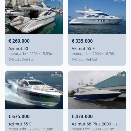
€ 260.000
€ 335.000
Azimut 50
Azimut 55 E
motorjacht • 2006 • 15.53m
motorjacht • 2004 • 16.76m
Costa Del Sol
Costa Del Sol
€ 675.000
€ 474.000
Azimut 55 S
Azimut 68 Plus 2000 – snelle flybridge met 4 hutten
motorjacht • 2014 • 17.29m
motorjacht • 2000 • 21.1m