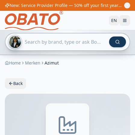
New: Service Provider Profile — 50% off your first year! From €60/year
EN
Home
Merken
Azimut
Back