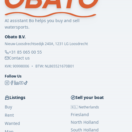
AI assistant Bo helps you buy and sell
watersports.
Obato B.V.
Nieuw-Loosdrechtsedijk 240A, 1231 LG Loosdrecht
+31 85 065 00 55
Contact us
KVK:
90998006
•
BTW: NL865521670B01
Follow Us
Listings
Sell your boat
Buy
🇳🇱 Netherlands
Friesland
Rent
North Holland
Wanted
South Holland
Map