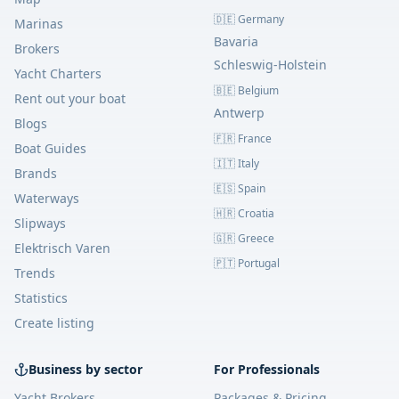
🇩🇪 Germany
Marinas
Bavaria
Brokers
Schleswig-Holstein
Yacht Charters
🇧🇪 Belgium
Rent out your boat
Antwerp
Blogs
🇫🇷 France
Boat Guides
🇮🇹 Italy
Brands
🇪🇸 Spain
Waterways
🇭🇷 Croatia
Slipways
🇬🇷 Greece
Elektrisch Varen
🇵🇹 Portugal
Trends
Statistics
Create listing
Business by sector
For Professionals
Yacht Brokers
Packages & Pricing