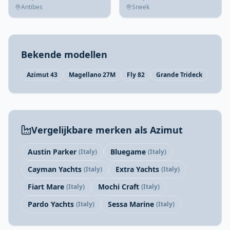
Antibes
Sneek
Bekende modellen
Azimut 43
Magellano 27M
Fly 82
Grande Trideck
Vergelijkbare merken als Azimut
Austin Parker
Bluegame
(Italy)
(Italy)
Cayman Yachts
Extra Yachts
(Italy)
(Italy)
Fiart Mare
Mochi Craft
(Italy)
(Italy)
Pardo Yachts
Sessa Marine
(Italy)
(Italy)