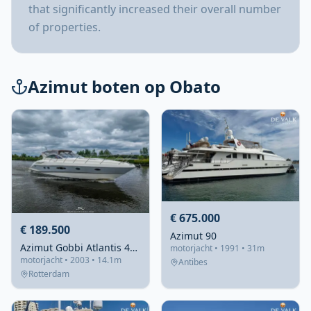
that significantly increased their overall number
of properties.
Azimut boten op Obato
€ 675.000
€ 189.500
Azimut 90
Azimut Gobbi Atlantis 47 2003 – Sportief & comfortabel
motorjacht • 1991 • 31m
motorjacht • 2003 • 14.1m
Antibes
Rotterdam