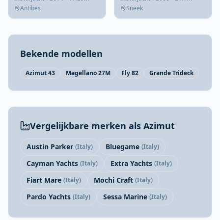
Antibes
Sneek
Bekende modellen
Azimut 43
Magellano 27M
Fly 82
Grande Trideck
Vergelijkbare merken als Azimut
Austin Parker
Bluegame
(Italy)
(Italy)
Cayman Yachts
Extra Yachts
(Italy)
(Italy)
Fiart Mare
Mochi Craft
(Italy)
(Italy)
Pardo Yachts
Sessa Marine
(Italy)
(Italy)