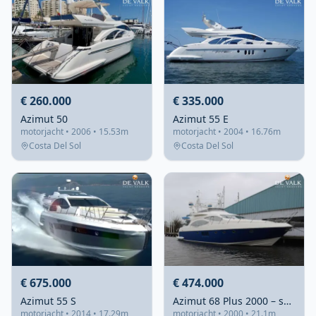
€ 260.000
€ 335.000
Azimut 50
Azimut 55 E
motorjacht • 2006 • 15.53m
motorjacht • 2004 • 16.76m
Costa Del Sol
Costa Del Sol
€ 675.000
€ 474.000
Azimut 55 S
Azimut 68 Plus 2000 – snelle flybridge met 4 hutten
motorjacht • 2014 • 17.29m
motorjacht • 2000 • 21.1m