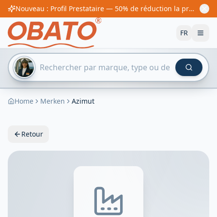
Nouveau : Profil Prestataire — 50% de réduction la première année ! À partir de 60€/an
FR
Home
Merken
Azimut
Retour