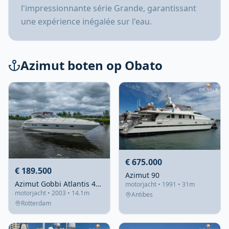
l'impressionnante série Grande, garantissant
une expérience inégalée sur l'eau.
Azimut boten op Obato
€ 675.000
€ 189.500
Azimut 90
Azimut Gobbi Atlantis 47 2003 – Sportief & comfortabel
motorjacht • 1991 • 31m
motorjacht • 2003 • 14.1m
Antibes
Rotterdam