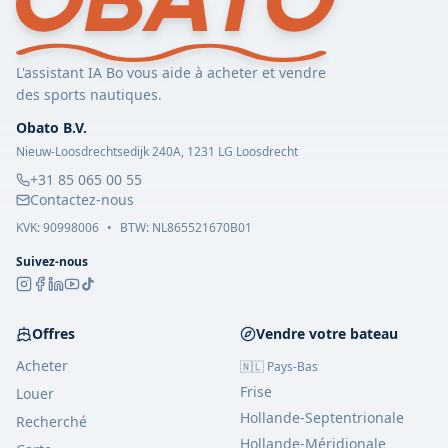
L'assistant IA Bo vous aide à acheter et vendre
des sports nautiques.
Obato B.V.
Nieuw-Loosdrechtsedijk 240A, 1231 LG Loosdrecht
+31 85 065 00 55
Contactez-nous
KVK:
90998006
•
BTW: NL865521670B01
Suivez-nous
Offres
Vendre votre bateau
Acheter
🇳🇱 Pays-Bas
Frise
Louer
Hollande-Septentrionale
Recherché
Hollande-Méridionale