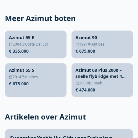
Meer Azimut boten
Azimut 55 E
Azimut 90
2004
Costa Del Sol
1991
Antibes
€ 335.000
€ 675.000
Azimut 55 S
Azimut 68 Plus 2000 –
snelle flybridge met 4
2014
Antibes
hutten
2000
Sneek
€ 675.000
€ 474.000
Artikelen over Azimut
Sunseeker Yacht: Uw Gids voor Exclusieve