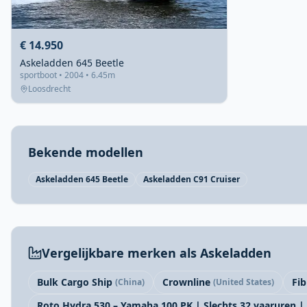
€ 14.950
Askeladden 645 Beetle
sportboot • 2004 • 6.45m
Loosdrecht
Bekende modellen
Askeladden 645 Beetle
Askeladden C91 Cruiser
Vergelijkbare merken als Askeladden
Bulk Cargo Ship
Crownline
Fib
(China)
(United States)
Roto Hydra 530 – Yamaha 100 PK | Slechts 32 vaaruren | 