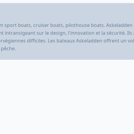
 sport boats, cruiser boats, pilothouse boats. Askeladden 
 intransigeant sur le design, l'innovation et la sécurité. Il
norvégiennes difficiles. Les bateaux Askeladden offrent un
e pêche.