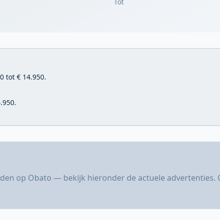
Tot
 tot € 14.950.
.950.
den op Obato — bekijk hieronder de actuele advertenties. 