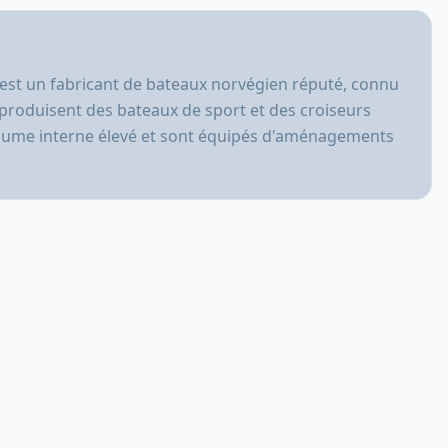
est un fabricant de bateaux norvégien réputé, connu
s produisent des bateaux de sport et des croiseurs
 volume interne élevé et sont équipés d'aménagements