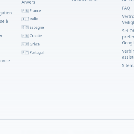
Anvers
FAQ
🇫🇷 France
gation
Vertr
🇮🇹 Italie
se à
Veili
🇪🇸 Espagne
Set O
en
🇭🇷 Croatie
prefe
Googl
🇬🇷 Grèce
Verbin
🇵🇹 Portugal
assis
nonce
Sitem
© 2023–2026 Obato B.V. - Tous droits réservés