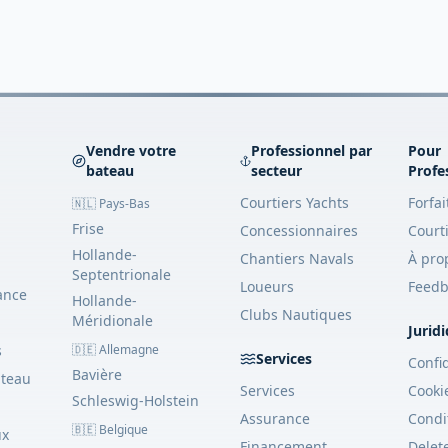
Vendre votre
Professionnel par
Pour
bateau
secteur
Profe
Courtiers Yachts
Forfai
🇳🇱 Pays-Bas
Frise
Concessionnaires
Court
Hollande-
Chantiers Navals
À pro
Septentrionale
Loueurs
Feedb
ance
Hollande-
Clubs Nautiques
Méridionale
Jurid
s
🇩🇪 Allemagne
Services
Confid
Bavière
ateau
Services
Cooki
Schleswig-Holstein
Assurance
Condi
🇧🇪 Belgique
ux
Financement
Delet