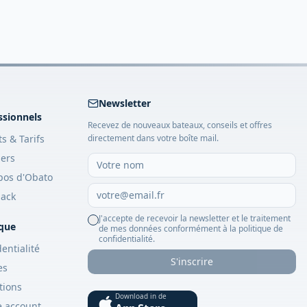
Newsletter
ssionnels
Recevez de nouveaux bateaux, conseils et offres
ts & Tarifs
directement dans votre boîte mail.
iers
pos d'Obato
ack
J'accepte de recevoir la newsletter et le traitement
ique
de mes données conformément à la politique de
confidentialité.
entialité
S'inscrire
es
tions
Download in de
e account