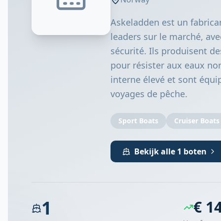
Askeladden est un fabrica
leaders sur le marché, avec
sécurité. Ils produisent d
pour résister aux eaux no
interne élevé et sont équi
voyages de pêche.
Sport Boats
Cruiser Boats
Bekijk alle 1 boten
1
€ 1