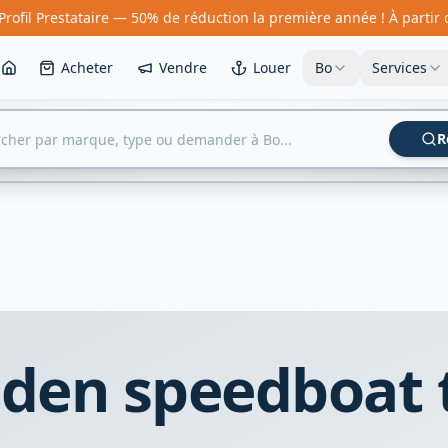
Profil Prestataire — 50% de réduction la première année ! À partir
Acheter
Vendre
Louer
Bo
Services
R
den speedboat 