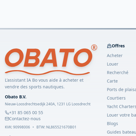
Offres
Acheter
Louer
Recherché
L'assistant IA Bo vous aide à acheter et
Carte
vendre des sports nautiques.
Ports de plais
Obato B.V.
Courtiers
Nieuw-Loosdrechtsedijk 240A, 1231 LG Loosdrecht
Yacht Charter
+31 85 065 00 55
Louer votre b
Contactez-nous
Blogs
KVK:
90998006
•
BTW: NL865521670B01
Guides batea