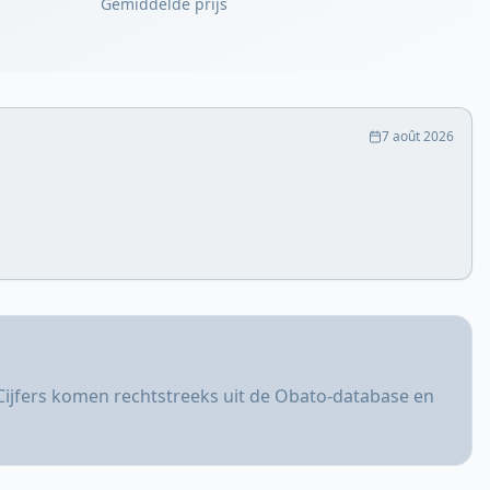
Gemiddelde prijs
7 août 2026
Cijfers komen rechtstreeks uit de Obato-database en