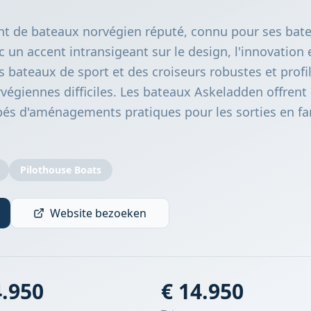
nt de bateaux norvégien réputé, connu pour ses bat
 un accent intransigeant sur le design, l'innovation e
es bateaux de sport et des croiseurs robustes et profi
rvégiennes difficiles. Les bateaux Askeladden offren
pés d'aménagements pratiques pour les sorties en fam
Pilothouse Boats
Website bezoeken
4.950
€ 14.950