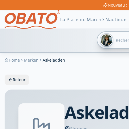
Nouveau : 
La Place de Marché Nautique
Home
Merken
Askeladden
Retour
Askelad
Norway