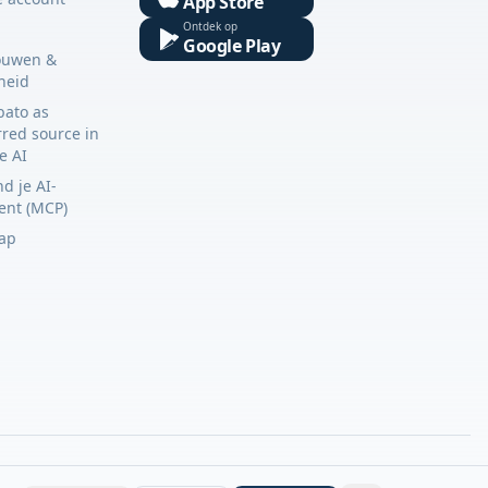
App Store
Ontdek op
Google Play
ouwen &
gheid
bato as
rred source in
e AI
d je AI-
tent (MCP)
ap