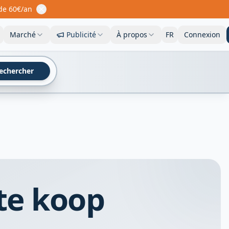
 de 60€/an
Marché
Publicité
À propos
FR
Connexion
echercher
te koop