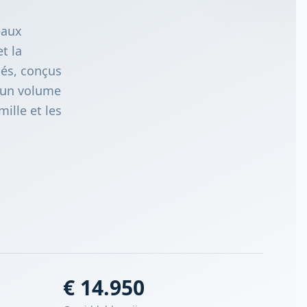
eaux
t la
lés, conçus
t un volume
ille et les
€ 14.950