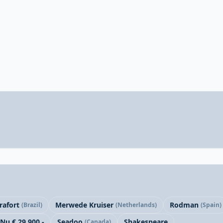
rafort
Merwede Kruiser
Rodman
(Brazil)
(Netherlands)
(Spain)
Nu € 29.900,-
Seadoo
Shakespeare
(Canada)