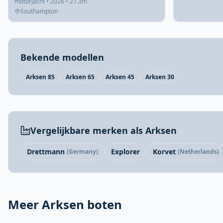
motorjacht • 2026 • 27.3m
Southampton
Bekende modellen
Arksen 85
Arksen 65
Arksen 45
Arksen 30
Vergelijkbare merken als Arksen
Drettmann
Explorer
Korvet
(Germany)
(Netherlands)
Meer Arksen boten