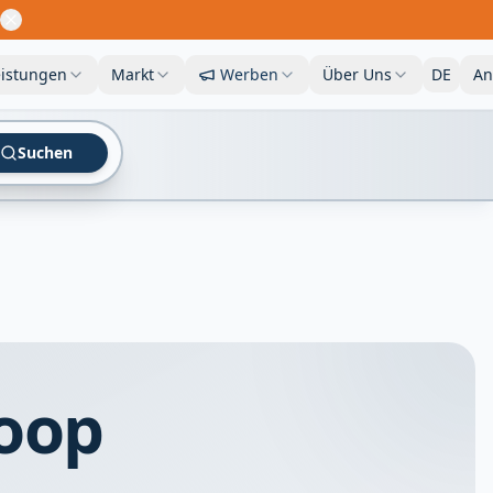
eistungen
Markt
Werben
Über Uns
DE
An
Suchen
koop