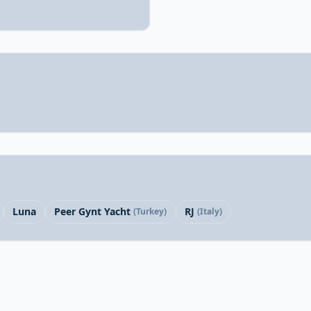
Luna
Peer Gynt Yacht
RJ
(Turkey)
(Italy)