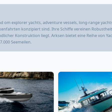
om explorer yachts, adventure vessels, long-range yachts. 
enfahrten konzipiert sind. Ihre Schiffe vereinen Robustheit
icher Konstruktion liegt. Arksen bietet eine Reihe von Ya
7.000 Seemeilen.