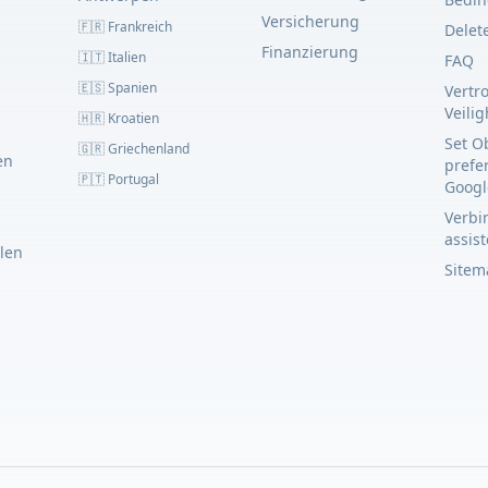
Versicherung
🇫🇷 Frankreich
Delet
Finanzierung
🇮🇹 Italien
FAQ
🇪🇸 Spanien
Vertr
Veili
🇭🇷 Kroatien
Set O
🇬🇷 Griechenland
en
prefe
🇵🇹 Portugal
Googl
Verbin
assis
llen
Sitem