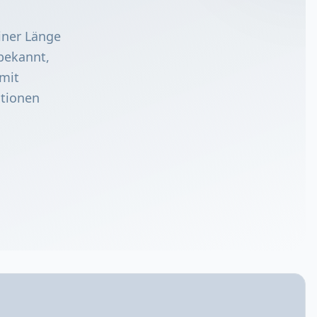
iner Länge
bekannt,
 mit
itionen