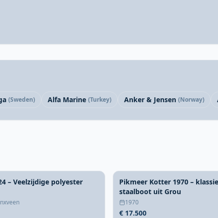
ga
Alfa Marine
Anker & Jensen
(Sweden)
(Turkey)
(Norway)
24 – Veelzijdige polyester
Pikmeer Kotter 1970 – klassi
staalboot uit Grou
nxveen
1970
€ 17.500