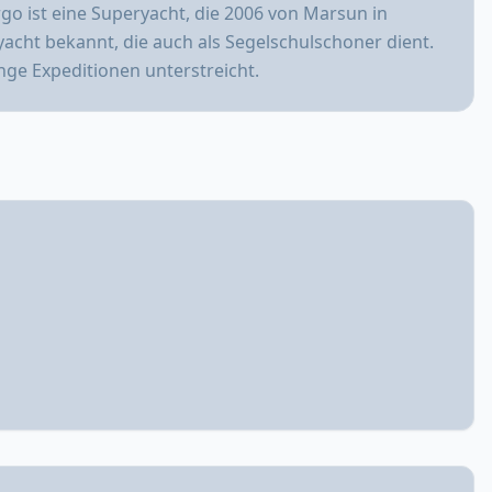
rgo ist eine Superyacht, die 2006 von Marsun in
acht bekannt, die auch als Segelschulschoner dient.
nge Expeditionen unterstreicht.