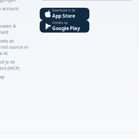
e account
Download in de
App Store
Ontdek op
ouwen &
Google Play
gheid
bato as
rred source in
e AI
d je AI-
tent (MCP)
ap