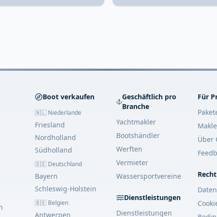
Boot verkaufen
Geschäftlich pro
Für P
Branche
Paket
🇳🇱 Niederlande
Yachtmakler
Friesland
Makle
Bootshändler
Nordholland
Über 
Werften
Südholland
Feedb
Vermieter
🇩🇪 Deutschland
Recht
Bayern
Wassersportvereine
Schleswig-Holstein
Daten
Dienstleistungen
🇧🇪 Belgien
Cooki
n
Dienstleistungen
Antwerpen
Bedi