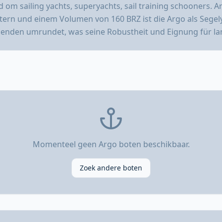
 om sailing yachts, superyachts, sail training schooners. A
ern und einem Volumen von 160 BRZ ist die Argo als Segely
ldenden umrundet, was seine Robustheit und Eignung für la
Momenteel geen Argo boten beschikbaar.
Zoek andere boten