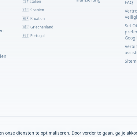
🇮🇹 Italien
FAQ
🇪🇸 Spanien
Vertr
Veili
🇭🇷 Kroatien
Set O
🇬🇷 Griechenland
en
prefe
🇵🇹 Portugal
Googl
Verbin
assis
llen
Sitem
© 2023–2026 Obato B.V. - Alle Rechte vorbehalten
n onze diensten te optimaliseren. Door verder te gaan, ga je akko