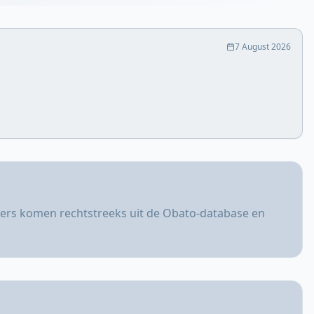
7 August 2026
jfers komen rechtstreeks uit de Obato-database en