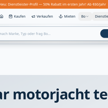
Neu: Dienstleister-Profil — 50% Rabatt im ersten Jahr! Ab €60/Jahr
Kaufen
Verkaufen
Mieten
Bo
Dienstl
r motorjacht t