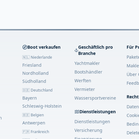
Boot verkaufen
Geschäftlich pro
Für P
Branche
Paket
🇳🇱 Niederlande
Yachtmakler
Friesland
Makle
Bootshändler
Nordholland
Über 
Werften
Südholland
Feedb
Vermieter
🇩🇪 Deutschland
Recht
Bayern
Wassersportvereine
Schleswig-Holstein
Daten
Dienstleistungen
🇧🇪 Belgien
Cooki
n
Dienstleistungen
Antwerpen
Bedi
Versicherung
🇫🇷 Frankreich
Delet
Finanzierung