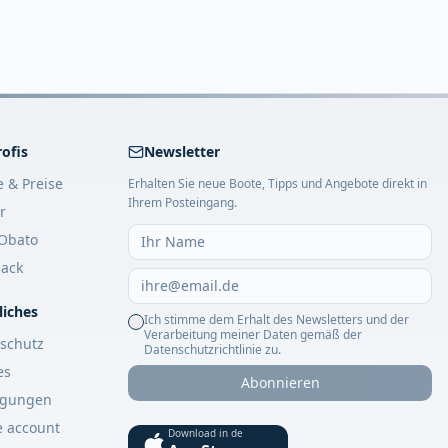
rofis
Newsletter
e & Preise
Erhalten Sie neue Boote, Tipps und Angebote direkt in
Ihrem Posteingang.
r
Obato
ack
liches
Ich stimme dem Erhalt des Newsletters und der
Verarbeitung meiner Daten gemäß der
schutz
Datenschutzrichtlinie zu.
es
Abonnieren
ngungen
e account
Download in de