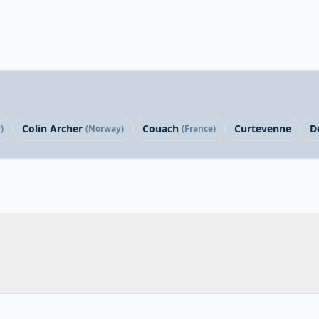
Colin Archer
Couach
Curtevenne
D
)
(Norway)
(France)