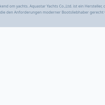
end om yachts. Aquastar Yachts Co.,Ltd. ist ein Hersteller, 
, die den Anforderungen moderner Bootsliebhaber gerecht 