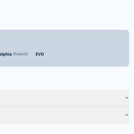
elphia
EVO
(Poland)