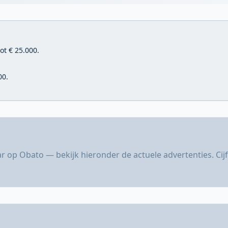
ot € 25.000.
00.
r op Obato — bekijk hieronder de actuele advertenties. Ci