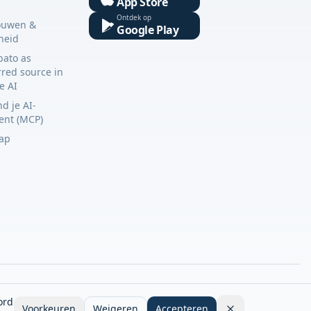
App Store
Ontdek op
ouwen &
Google Play
gheid
bato as
rred source in
e AI
d je AI-
tent (MCP)
ap
ord
Voorkeuren
Weigeren
Accepteren