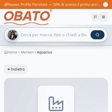
Nuovo: Profilo Fornitore — 50% di sconto il primo anno! Da 60€/anno
IT
Home
Merken
Aquarius
Indietro