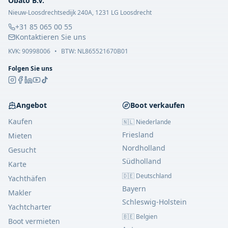
Obato B.V.
Nieuw-Loosdrechtsedijk 240A, 1231 LG Loosdrecht
+31 85 065 00 55
Kontaktieren Sie uns
KVK:
90998006
•
BTW: NL865521670B01
Folgen Sie uns
Angebot
Boot verkaufen
Kaufen
🇳🇱 Niederlande
Friesland
Mieten
Nordholland
Gesucht
Südholland
Karte
🇩🇪 Deutschland
Yachthäfen
Bayern
Makler
Schleswig-Holstein
Yachtcharter
🇧🇪 Belgien
Boot vermieten