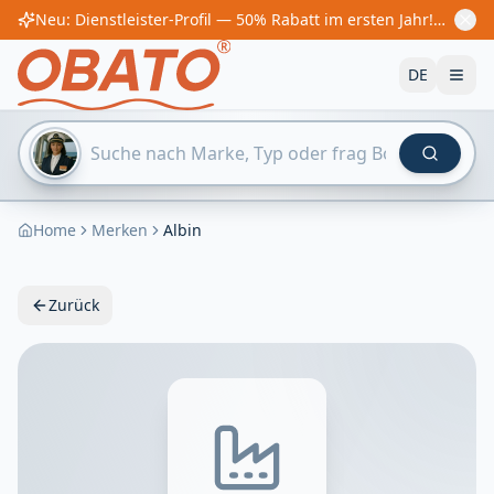
Neu: Dienstleister-Profil — 50% Rabatt im ersten Jahr! Ab €60/Jahr
DE
Home
Merken
Albin
Zurück