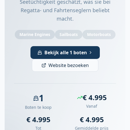
Seetüchtigkeit geschätzt, was sie bei
Regatta- und Fahrtenseglern beliebt
macht.
Marine Engines
Sailboats
Motorboats
Bekijk alle 1 boten
Website bezoeken
1
€ 4.995
Vanaf
Boten te koop
€ 4.995
€ 4.995
Tot
Gemiddelde prijs