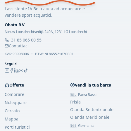
L'assistente IA Bo ti aiuta ad acquistare e
vendere sport acquatici.
Obato B.V.
Nieuw-Loosdrechtsedijk 240A, 1231 LG Loosdrecht
+31 85 065 00 55
Contattaci
KVK:
90998006
•
BTW: NL865521670B01
Seguici
Offerte
Vendi la tua barca
Comprare
🇳🇱 Paesi Bassi
Frisia
Noleggiare
Olanda Settentrionale
Cercato
Olanda Meridionale
Mappa
🇩🇪 Germania
Porti turistici