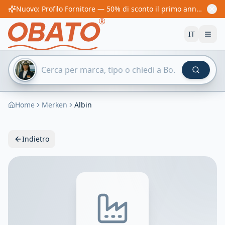
Nuovo: Profilo Fornitore — 50% di sconto il primo anno! Da 60€/anno
IT
Home
Merken
Albin
Indietro