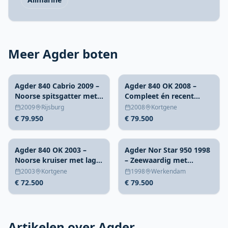
Meer Agder boten
Agder 840 Cabrio 2009 –
Agder 840 OK 2008 –
Noorse spitsgatter met
Compleet én recent
teakdek
groot onderhoud
2009
Rijsburg
2008
Kortgene
€ 79.950
€ 79.500
Agder 840 OK 2003 –
Agder Nor Star 950 1998
Noorse kruiser met lage
– Zeewaardig met
doorvaart
achterkajuit
2003
Kortgene
1998
Werkendam
€ 72.500
€ 79.500
Artikelen over Agder