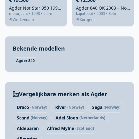
€ 79.500
€ 72.500
Agder Nor Star 950 1998 – Zeewaardig met achterkajuit
Agder 840 OK 2003 – Noorse kruiser met lage doorvaart
motorjacht • 1998 • 9.5m
kajuitboot • 2003 • 8.4m
Werkendam
Kortgene
Bekende modellen
Agder 840
Vergelijkbare merken als Agder
Draco
River
Saga
(Norway)
(Norway)
(Norway)
Scand
Adel Sloep
(Norway)
(Netherlands)
Aldebaran
Alfred Mylne
(Scotland)
Allmarine