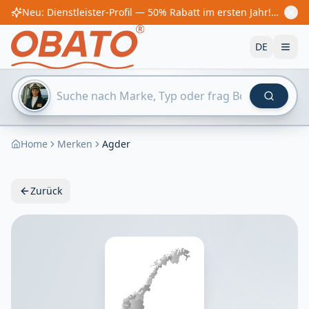
Neu: Dienstleister-Profil — 50% Rabatt im ersten Jahr! Ab €60/Jahr
DE
Home
Merken
Agder
Zurück