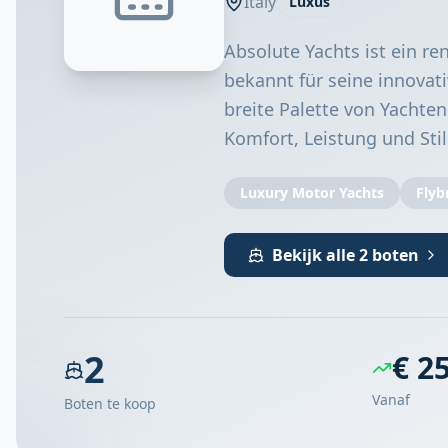
Italy
Luxus
Absolute Yachts ist ein r
bekannt für seine innovat
breite Palette von Yachten
Komfort, Leistung und Stil
Luxury Motor Yachts
Flyb
Bekijk alle 2 boten
2
€ 2
Vanaf
Boten te koop