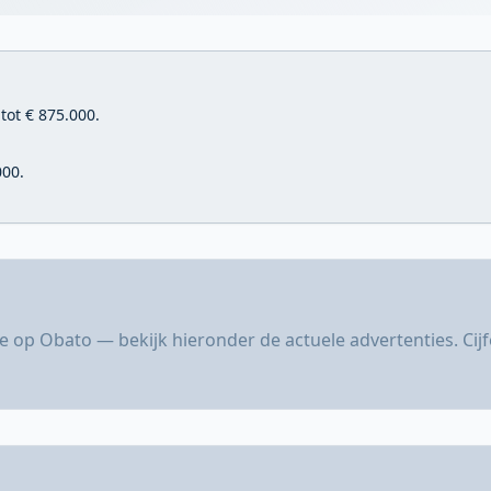
tot € 875.000.
000.
e op Obato — bekijk hieronder de actuele advertenties. Ci