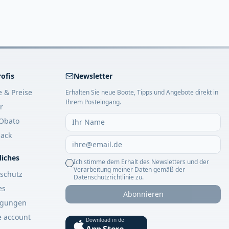
rofis
Newsletter
e & Preise
Erhalten Sie neue Boote, Tipps und Angebote direkt in
Ihrem Posteingang.
r
Obato
ack
liches
Ich stimme dem Erhalt des Newsletters und der
Verarbeitung meiner Daten gemäß der
schutz
Datenschutzrichtlinie zu.
es
Abonnieren
ngungen
e account
Download in de
App Store