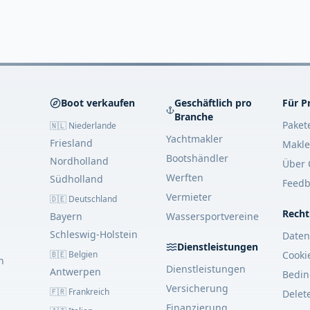
Boot verkaufen
Geschäftlich pro
Für P
Branche
Paket
🇳🇱 Niederlande
Yachtmakler
Friesland
Makle
Bootshändler
Nordholland
Über 
Werften
Südholland
Feedb
Vermieter
🇩🇪 Deutschland
Recht
Bayern
Wassersportvereine
Schleswig-Holstein
Daten
Dienstleistungen
🇧🇪 Belgien
Cooki
n
Dienstleistungen
Antwerpen
Bedi
Versicherung
🇫🇷 Frankreich
Delet
Finanzierung