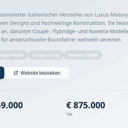
enommierter italienischer Hersteller von Luxus-Motor
iven Designs und hochwertige Konstruktion. Sie biet
 an, darunter Coupé-, Flybridge- und Navetta-Modelle
 für anspruchsvolle Bootsfahrer weltweit vereinen.
ridge Yachts
Coupe Yachts
Navetta Yachts
Website bezoeken
59.000
€ 875.000
Tot