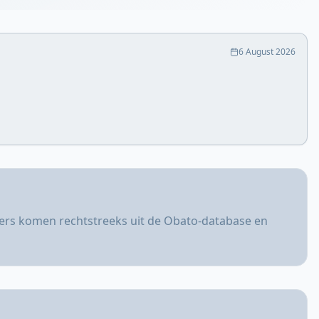
6 August 2026
jfers komen rechtstreeks uit de Obato-database en