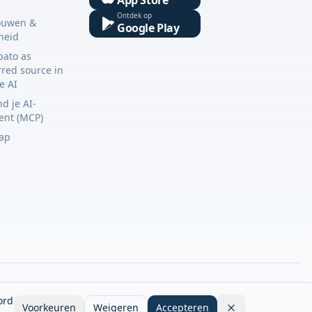
Ontdek op
ouwen &
Google Play
gheid
bato as
rred source in
e AI
d je AI-
tent (MCP)
ap
ord
Voorkeuren
Weigeren
Accepteren