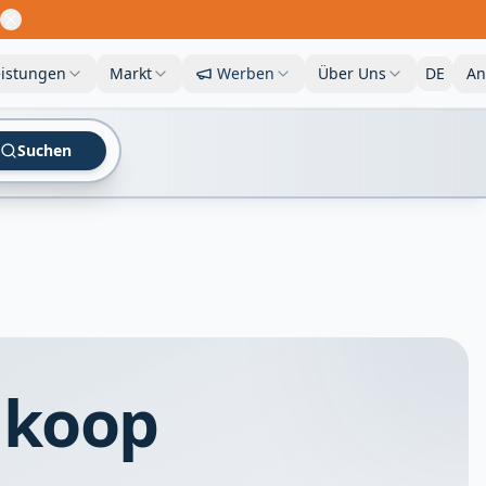
eistungen
Markt
Werben
Über Uns
DE
An
Suchen
 koop