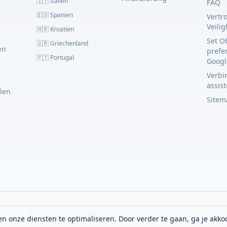
🇮🇹 Italien
FAQ
🇪🇸 Spanien
Vertr
Veili
🇭🇷 Kroatien
Set O
🇬🇷 Griechenland
en
prefe
🇵🇹 Portugal
Googl
Verbin
assis
llen
Sitem
© 2023–2026 Obato B.V. - Alle Rechte vorbehalten
n onze diensten te optimaliseren. Door verder te gaan, ga je akko