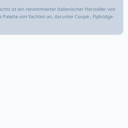
chts ist ein renommierter italienischer Hersteller von
 Palette von Yachten an, darunter Coupé-, Flybridge-