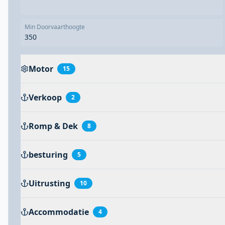
Min Doorvaarthoogte
350
Motor
15
Verkoop
2
Romp & Dek
8
besturing
5
Uitrusting
10
Accommodatie
4