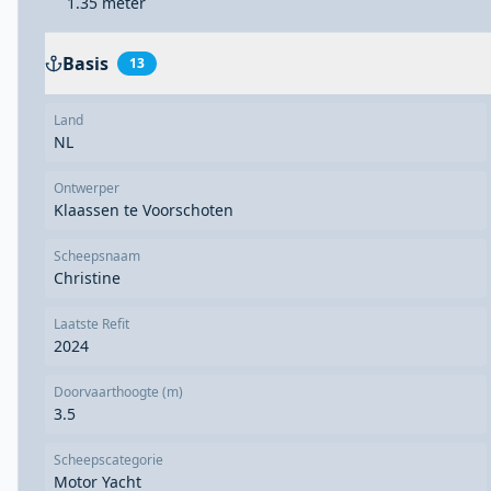
1.35 meter
Basis
13
Land
NL
Ontwerper
Klaassen te Voorschoten
Scheepsnaam
Christine
Laatste Refit
2024
Doorvaarthoogte (m)
3.5
Scheepscategorie
Motor Yacht