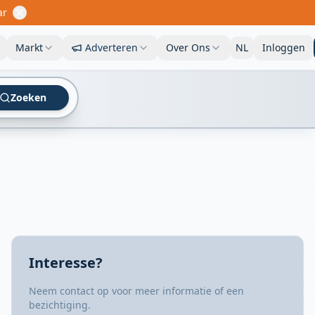
ar
Markt
Adverteren
Over Ons
NL
Inloggen
Zoeken
Uw bedrijf hier?
Adverteer nu
Bereik duizenden
watersportliefhebbers
Advertentie
Interesse?
Neem contact op voor meer informatie of een
bezichtiging.