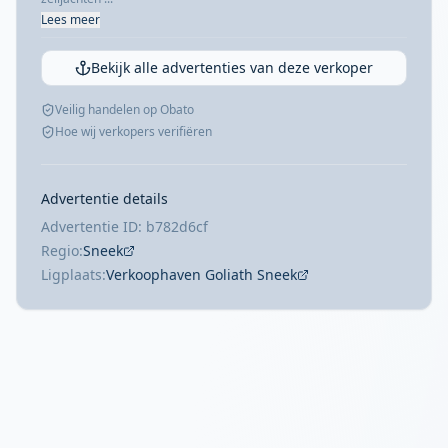
Lees meer
Bekijk alle advertenties van deze verkoper
Veilig handelen op Obato
Hoe wij verkopers verifiëren
Advertentie details
Advertentie ID: b782d6cf
Regio:
Sneek
Ligplaats:
Verkoophaven Goliath Sneek