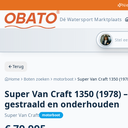
Deze Super Van Craft 1350 (1978) – Recent gestraald en o
De motorboot heeft een lengte van 13.5 meter.
De boot heeft een breedte van 3.85 meter.
Deze motorboot is te bezichtigen in Verkoophaven Goliath
Nie
Dé Watersport Marktplaats
Terug
Home
Boten zoeken
motorboot
Super Van Craft 1350 (19
Super Van Craft 1350 (1978) 
gestraald en onderhouden
Super Van Craft
motorboot