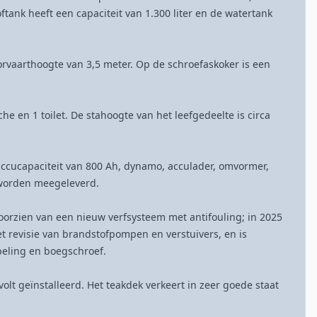
ftank heeft een capaciteit van 1.300 liter en de watertank
orvaarthoogte van 3,5 meter. Op de schroefaskoker is een
he en 1 toilet. De stahoogte van het leefgedeelte is circa
 accucapaciteit van 800 Ah, dynamo, acculader, omvormer,
 worden meegeleverd.
oorzien van een nieuw verfsysteem met antifouling; in 2025
t revisie van brandstofpompen en verstuivers, en is
peling en boegschroef.
olt geïnstalleerd. Het teakdek verkeert in zeer goede staat