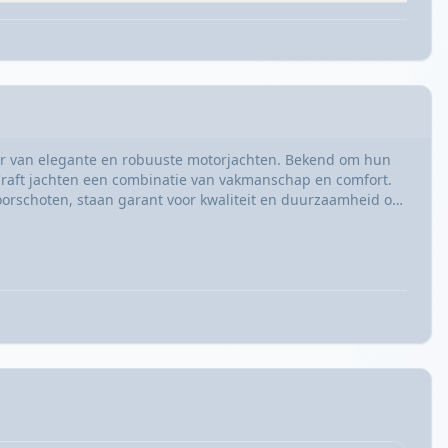
 van elegante en robuuste motorjachten. Bekend om hun
 Craft jachten een combinatie van vakmanschap en comfort.
orschoten, staan garant voor kwaliteit en duurzaamheid op