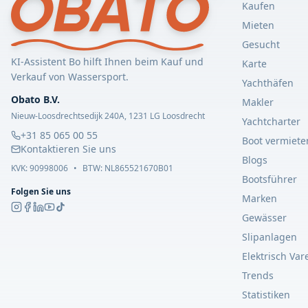
Kaufen
Mieten
Gesucht
KI-Assistent Bo hilft Ihnen beim Kauf und
Karte
Verkauf von Wassersport.
Yachthäfen
Obato B.V.
Makler
Nieuw-Loosdrechtsedijk 240A, 1231 LG Loosdrecht
Yachtcharter
+31 85 065 00 55
Boot vermiete
Kontaktieren Sie uns
Blogs
KVK:
90998006
•
BTW: NL865521670B01
Bootsführer
Folgen Sie uns
Marken
Gewässer
Slipanlagen
Elektrisch Var
Trends
Statistiken