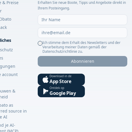
e & Preise
Erhalten Sie neue Boote, Tipps und Angebote direkt in
Ihrem Posteingang.
r
Obato
ack
liches
Ich stimme dem Erhalt des Newsletters und der
Verarbeitung meiner Daten gemäß der
schutz
Datenschutzrichtlinie zu.
es
Abonnieren
ngungen
e account
Download in de
App Store
Ontdek op
ouwen &
Google Play
gheid
bato as
rred source in
e AI
d je AI-
tent (MCP)