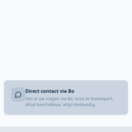
Direct contact via Bo
Stel al uw vragen via Bo, onze AI-bootexpert.
Altijd beschikbaar, altijd deskundig.