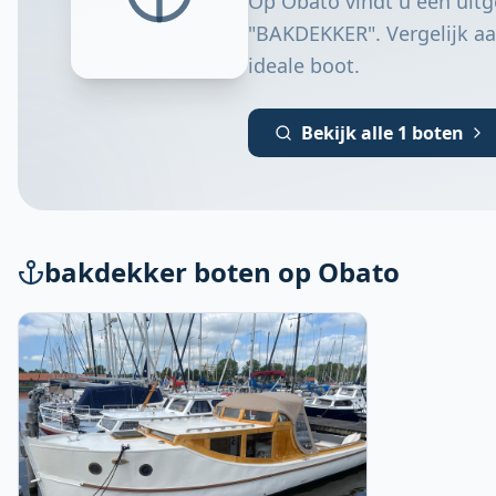
Op Obato vindt u een uitg
"BAKDEKKER". Vergelijk aa
ideale boot.
Bekijk alle 1 boten
bakdekker boten op Obato