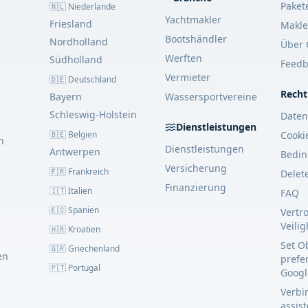
Paket
🇳🇱 Niederlande
Yachtmakler
Friesland
Makle
Bootshändler
Nordholland
Über 
Werften
Südholland
Feedb
Vermieter
🇩🇪 Deutschland
Recht
Bayern
Wassersportvereine
Schleswig-Holstein
Daten
Dienstleistungen
🇧🇪 Belgien
Cooki
n
Dienstleistungen
Antwerpen
Bedi
Versicherung
🇫🇷 Frankreich
Delet
Finanzierung
🇮🇹 Italien
FAQ
🇪🇸 Spanien
Vertr
Veili
🇭🇷 Kroatien
Set O
🇬🇷 Griechenland
en
prefe
🇵🇹 Portugal
Googl
Verbin
assis