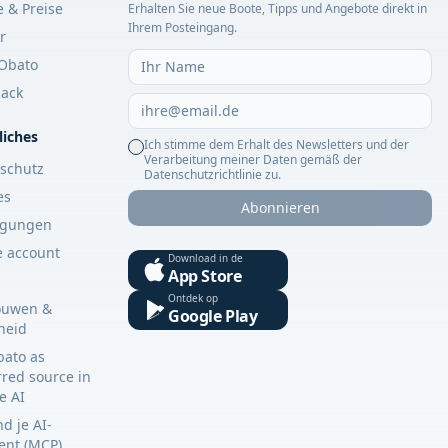
e & Preise
Erhalten Sie neue Boote, Tipps und Angebote direkt in
Ihrem Posteingang.
r
Obato
ack
liches
Ich stimme dem Erhalt des Newsletters und der
Verarbeitung meiner Daten gemäß der
schutz
Datenschutzrichtlinie zu.
es
Abonnieren
ngungen
e account
Download in de
App Store
Ontdek op
ouwen &
Google Play
gheid
bato as
rred source in
e AI
d je AI-
tent (MCP)