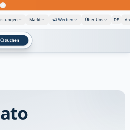
eistungen
Markt
Werben
Über Uns
DE
An
Suchen
ato