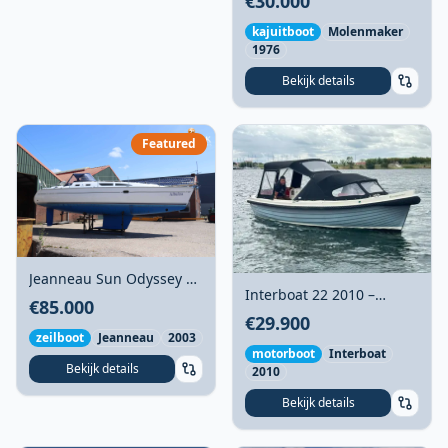
€30.000
compleet gerenoveerd en
direct vaarklaar
kajuitboot
Molenmaker
1976
Bekijk details
Featured
Jeanneau Sun Odyssey 37
Interboat 22 2010 –
(2003) – Goed
€85.000
Overnaadse sloep met
uitgebalanceerd
€29.900
boegschroef
cruisejacht
zeilboot
Jeanneau
2003
motorboot
Interboat
Bekijk details
2010
Bekijk details