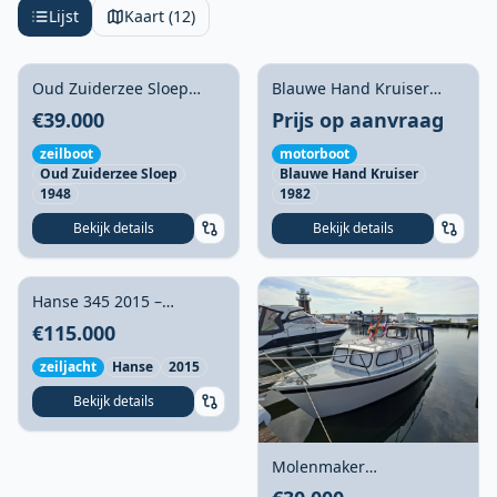
Lijst
Kaart (12)
Oud Zuiderzee Sloep
Blauwe Hand Kruiser
Foto niet beschikbaar
Foto niet beschikbaar
Historisch Lemster
11.00
€39.000
Prijs op aanvraag
Visserijschip
zeilboot
motorboot
Oud Zuiderzee Sloep
Blauwe Hand Kruiser
1948
1982
Bekijk details
Bekijk details
Hanse 345 2015 –
Foto niet beschikbaar
Zelfkerend en vaarklaar
€115.000
zeiljacht
Hanse
2015
Bekijk details
Molenmaker
Mantelkruiser 1976 –