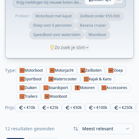
Krijg meldingen bij nieuwe boten die
matchen met je zoekopdracht.
Probeer:
Motorboot met kajuit
Zeilboot onder €50.000
Sloep voor 6 personen
Bavaria cruiser
Speedboot voor waterskiën
Woonboot
Zo zoek je slim
Type:
Motorboot
Motorjacht
Zeilboten
Sloep
Sportboot
Waterscooter
Kajak & Kano
Duiken
Boardsport
Motoren
Accessoires
Trailers
Woonboot
Prijs:
< €10k
< €25k
< €50k
< €100k
< €250k
12 resultaten gevonden
Meest relevant