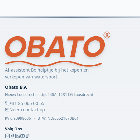
AI-assistent Bo helpt je bij het kopen en
verkopen van watersport.
Obato B.V.
Nieuw-Loosdrechtsedijk 240A, 1231 LG Loosdrecht
+31 85 065 00 55
Neem contact op
KVK:
90998006
•
BTW: NL865521670B01
Volg Ons