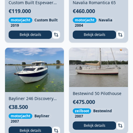
Custom Built Espevaer
Navalia Romantica 65
865
€119.000
€460.000
motorjacht
Custom Built
motorjacht
Navalia
2019
2004
Bekijk details
Bekijk details
Bestewind 50 Pilothouse
Bayliner 246 Discovery
€475.000
2007 – polyester
€38.500
daycruiser met BTW
zeilboot
Bestewind
motorjacht
Bayliner
2007
2007
Bekijk details
Bekijk details