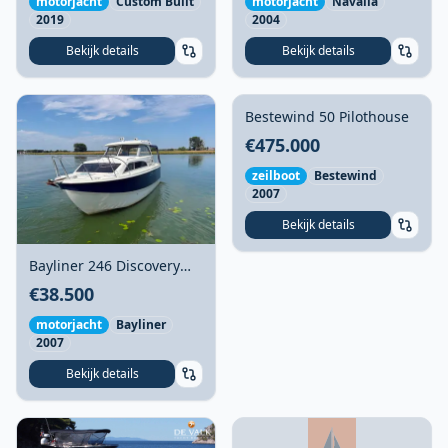
motorjacht
Navalia
motorjacht
Custom Built
2004
2019
Bekijk details
Bekijk details
Bestewind 50 Pilothouse
Foto niet beschikbaar
€475.000
zeilboot
Bestewind
2007
Bekijk details
Bayliner 246 Discovery
2007 – polyester
€38.500
daycruiser met BTW
motorjacht
Bayliner
2007
Bekijk details