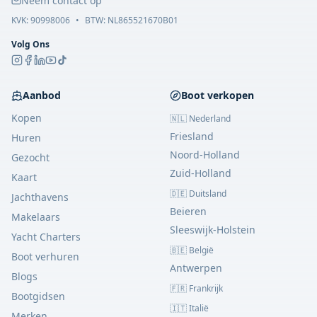
Neem contact op
KVK:
90998006
•
BTW: NL865521670B01
Volg Ons
Aanbod
Boot verkopen
Kopen
🇳🇱 Nederland
Friesland
Huren
Noord-Holland
Gezocht
Zuid-Holland
Kaart
🇩🇪 Duitsland
Jachthavens
Beieren
Makelaars
Sleeswijk-Holstein
Yacht Charters
🇧🇪 België
Boot verhuren
Antwerpen
Blogs
🇫🇷 Frankrijk
Bootgidsen
🇮🇹 Italië
Merken