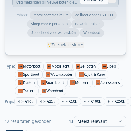
Krijg meldingen bij nieuwe boten die
matchen met je zoekopdracht.
Probeer:
Motorboot met kajuit
Zeilboot onder €50.000
Sloep voor 6 personen
Bavaria cruiser
Speedboot voor waterskiën
Woonboot
Zo zoek je slim
Type:
Motorboot
Motorjacht
Zeilboten
Sloep
Sportboot
Waterscooter
Kajak & Kano
Duiken
Boardsport
Motoren
Accessoires
Trailers
Woonboot
Prijs:
< €10k
< €25k
< €50k
< €100k
< €250k
12 resultaten gevonden
Meest relevant