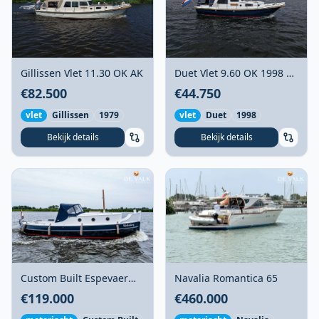
Gillissen Vlet 11.30 OK AK
Duet Vlet 9.60 OK 1998 –
BTW betaald, vaarklaar &
€82.500
€44.750
onderhouden
vlet
Gillissen
1979
vlet
Duet
1998
Bekijk details
Bekijk details
Navalia Romantica 65
Custom Built Espevaer
865
€460.000
€119.000