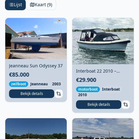
Lijst
Kaart (9)
Jeanneau Sun Odyssey 37
Interboat 22 2010 –
€85.000
Overnaadse sloep met
€29.900
boegschroef
zeilboot
Jeanneau
2003
motorboot
Interboat
Bekijk details
2010
Bekijk details