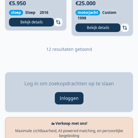
compact en zuinig met
Cruiser
€5.950
€25.000
Tohatsu 9.8pk
sloep
Sloep
2016
motorjacht
Custom
1998
Bekijk details
Bekijk details
12 resultaten getoond
Log in om zoekopdrachten op te slaan
Inloggen
🚤 Verkoop met ons!
Maximale zichtbaarheid, AI-powered matching, en persoonlijke
begeleiding