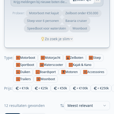
Krijg meldingen bij nieuwe boten die
matchen met je zoekopdracht.
Probeer:
Motorboot met kajuit
Zeilboot onder €50.000
Sloep voor 6 personen
Bavaria cruiser
Speedboot voor waterskiën
Woonboot
Zo zoek je slim
Type:
Motorboot
Motorjacht
Zeilboten
Sloep
Sportboot
Waterscooter
Kajak & Kano
Duiken
Boardsport
Motoren
Accessoires
Trailers
Woonboot
Prijs:
< €10k
< €25k
< €50k
< €100k
< €250k
12 resultaten gevonden
Meest relevant