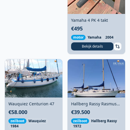
Yamaha 4 PK 4 takt
€495
motor
Yamaha
2004
Bekijk details
Hallberg Rassy Rasmus
Wauquiez Centurion 47
35
€39.500
€58.000
zeilboot
Hallberg Rassy
zeilboot
Wauquiez
1972
1984