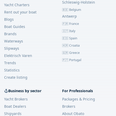
Schleswig-Holstein
Yacht Charters
🇧🇪 Belgium
Rent out your boat
Antwerp
Blogs
🇫🇷 France
Boat Guides
🇮🇹 Italy
Brands
🇪🇸 Spain
Waterways
🇭🇷 Croatia
Slipways
🇬🇷 Greece
Elektrisch Varen
🇵🇹 Portugal
Trends
Statistics
Create listing
Business by sector
For Professionals
Yacht Brokers
Packages & Pricing
Boat Dealers
Brokers
Shipyards
About Obato