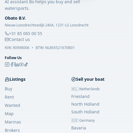
AI assistant Bo helps you buy and sell
watersports.
Obato B.V.
Nieuw-Loosdrechtsedijk 240A, 1231 LG Loosdrecht
+31 85 065 00 55
Contact us
KVK:
90998006
•
BTW: NL865521670B01
Follow Us
Listings
Sell your boat
Buy
🇳🇱 Netherlands
Friesland
Rent
North Holland
Wanted
South Holland
Map
🇩🇪 Germany
Marinas
Bavaria
Brokers