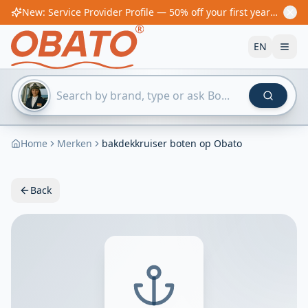
New: Service Provider Profile — 50% off your first year! From €60/year
EN
Home
Merken
bakdekkruiser boten op Obato
Back